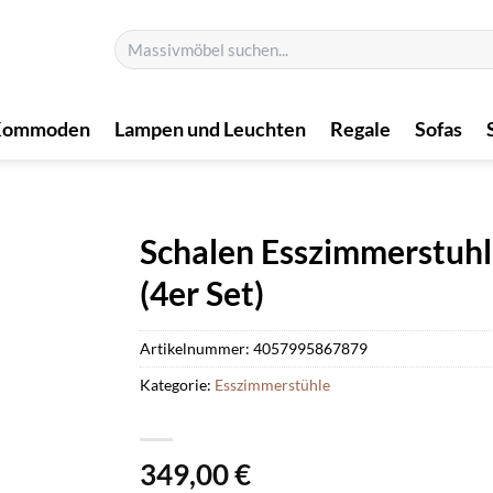
Suchen
nach:
Kommoden
Lampen und Leuchten
Regale
Sofas
Schalen Esszimmerstuhl
(4er Set)
Artikelnummer:
4057995867879
Kategorie:
Esszimmerstühle
349,00
€