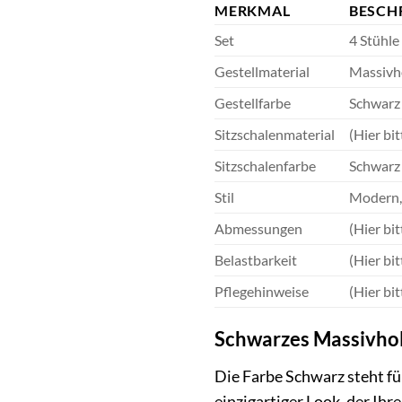
MERKMAL
BESCH
Set
4 Stühle
Gestellmaterial
Massivh
Gestellfarbe
Schwarz
Sitzschalenmaterial
(Hier bi
Sitzschalenfarbe
Schwarz
Stil
Modern, 
Abmessungen
(Hier bi
Belastbarkeit
(Hier bi
Pflegehinweise
(Hier bi
Schwarzes Massivhol
Die Farbe Schwarz steht fü
einzigartiger Look, der Ih