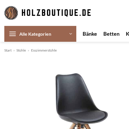
Zum
Inhalt
springen
Bänke
Betten
Alle Kategorien
Start
»
Stühle
»
Esszimmerstühle