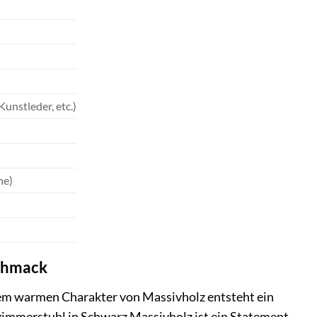
Kunstleder, etc.)
he)
schmack
 dem warmen Charakter von Massivholz entsteht ein
szimmerstuhl in Schwarz Massivholz ist ein Statement