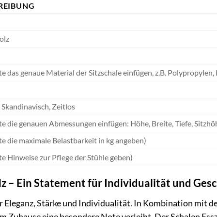
REIBUNG
olz
tte das genaue Material der Sitzschale einfügen, z.B. Polypropylen, 
Skandinavisch, Zeitlos
tte die genauen Abmessungen einfügen: Höhe, Breite, Tiefe, Sitzhö
tte die maximale Belastbarkeit in kg angeben)
tte Hinweise zur Pflege der Stühle geben)
z – Ein Statement für Individualität und Ge
r Eleganz, Stärke und Individualität. In Kombination mit
rem Zuhause eine besondere Note verleiht. Der Schalen Es