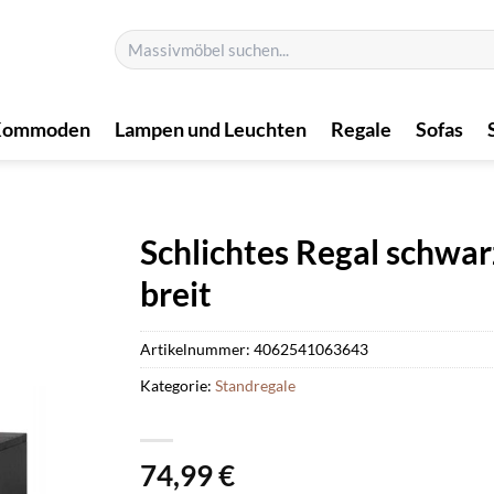
Suchen
nach:
Kommoden
Lampen und Leuchten
Regale
Sofas
Schlichtes Regal schwar
breit
Artikelnummer:
4062541063643
Kategorie:
Standregale
74,99
€