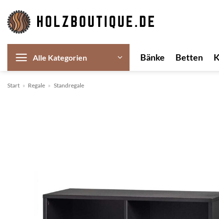
Zum
Inhalt
springen
Bänke
Betten
Alle Kategorien
Start
»
Regale
»
Standregale