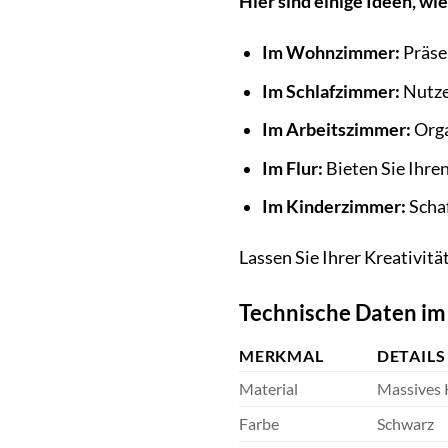
Hier sind einige Ideen, wi
Im Wohnzimmer:
Präsen
Im Schlafzimmer:
Nutzen
Im Arbeitszimmer:
Orga
Im Flur:
Bieten Sie Ihren
Im Kinderzimmer:
Schaf
Lassen Sie Ihrer Kreativitä
Technische Daten im
MERKMAL
DETAILS
Material
Massives 
Farbe
Schwarz