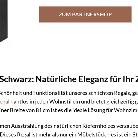
ZUM PARTNERSHOP
 Schwarz: Natürliche Eleganz für Ihr
 Schönheit und Funktionalität unseres schlichten Regals, 
egal
nahtlos in jeden Wohnstil ein und bietet gleichzeitig
ner Breite von 81 cm ist es die ideale Lösung für Wohnzi
armen Ausstrahlung des natürlichen Kiefernholzes verzaub
eses Regal ist mehr als nur ein Möbelstück – es ist ein S