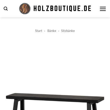
Zum
Inhalt
springen
Start
»
Bänke
»
Sitzbänke