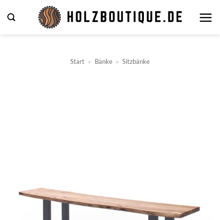
Zum
Inhalt
springen
Start
»
Bänke
»
Sitzbänke