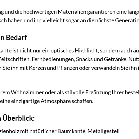
ng und die hochwertigen Materialien garantieren eine lang
h haben und ihn vielleicht sogar an die nächste Generati
en Bedarf
nte ist nicht nur ein optisches Highlight, sondern auch äu
Zeitschriften, Fernbedienungen, Snacks und Getränke. Nutz
n Sie ihn mit Kerzen und Pflanzen oder verwandeln Sie ihn 
Ihrem Wohnzimmer oder als stilvolle Ergänzung Ihrer beste
ine einzigartige Atmosphäre schaffen.
 Überblick:
ienholz mit natürlicher Baumkante, Metallgestell