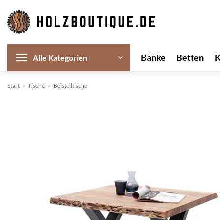
Zum
Inhalt
springen
Bänke
Betten
Alle Kategorien
Start
»
Tische
»
Beistelltische