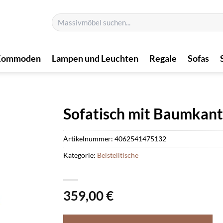
Suchen
nach:
Kommoden
Lampen und Leuchten
Regale
Sofas
Sofatisch mit Baumkant
Artikelnummer:
4062541475132
Kategorie:
Beistelltische
359,00
€