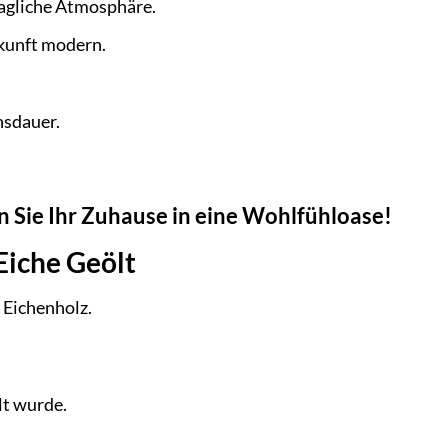
hagliche Atmosphäre.
ukunft modern.
nsdauer.
n Sie Ihr Zuhause in eine Wohlfühloase!
Eiche Geölt
 Eichenholz.
lt wurde.