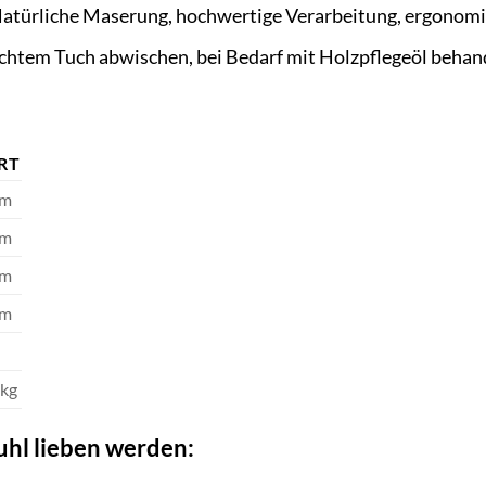
atürliche Maserung, hochwertige Verarbeitung, ergonom
uchtem Tuch abwischen, bei Bedarf mit Holzpflegeöl behan
RT
cm
cm
cm
cm
 kg
uhl lieben werden: