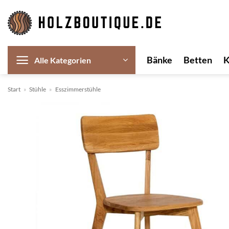
Zum
Inhalt
springen
Bänke
Betten
Alle Kategorien
Start
»
Stühle
»
Esszimmerstühle