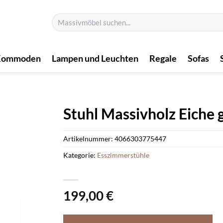
Suchen
nach:
Kommoden
Lampen und Leuchten
Regale
Sofas
Stuhl Massivholz Eiche
Artikelnummer:
4066303775447
Kategorie:
Esszimmerstühle
199,00
€