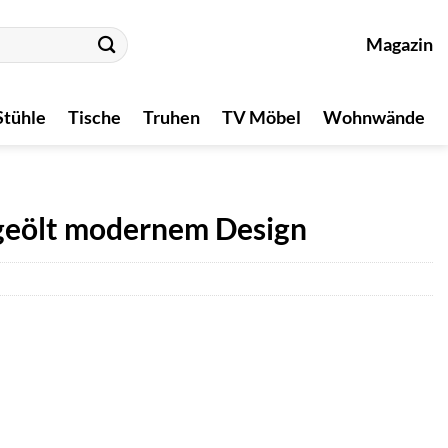
Magazin
Stühle
Tische
Truhen
TV Möbel
Wohnwände
 geölt modernem Design