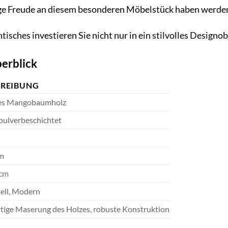
ange Freude an diesem besonderen Möbelstück haben werde
isches investieren Sie nicht nur in ein stilvolles Designob
erblick
HREIBUNG
es Mangobaumholz
 pulverbeschichtet
cm
 cm
iell, Modern
rtige Maserung des Holzes, robuste Konstruktion