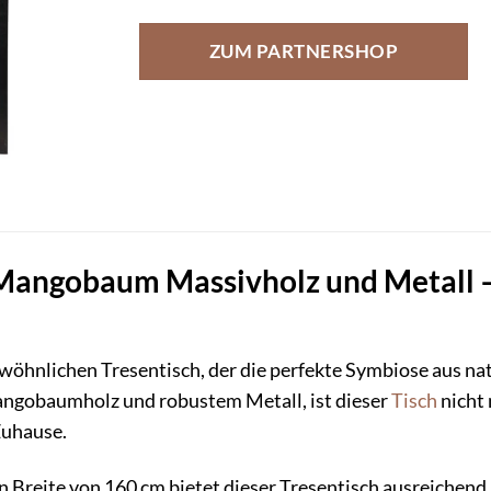
ZUM PARTNERSHOP
Mangobaum Massivholz und Metall – 
öhnlichen Tresentisch, der die perfekte Symbiose aus natü
ngobaumholz und robustem Metall, ist dieser
Tisch
nicht 
Zuhause.
 Breite von 160 cm bietet dieser Tresentisch ausreichend 