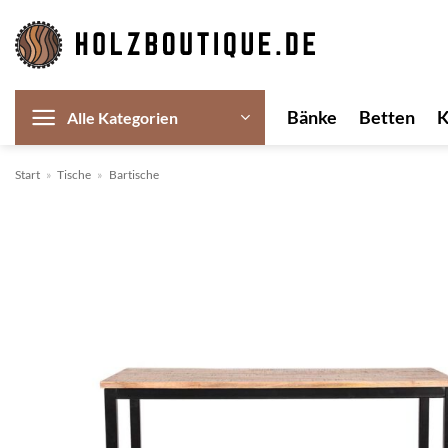
Zum
Inhalt
springen
Bänke
Betten
Alle Kategorien
Start
»
Tische
»
Bartische