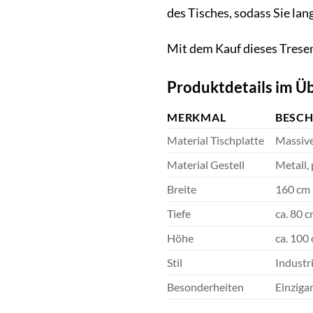
des Tisches, sodass Sie l
Mit dem Kauf dieses Tresent
Produktdetails im Üb
MERKMAL
BESC
Material Tischplatte
Massiv
Material Gestell
Metall,
Breite
160 cm
Tiefe
ca. 80 
Höhe
ca. 100
Stil
Industr
Besonderheiten
Einziga