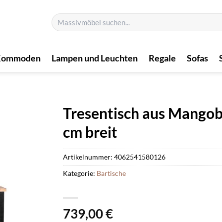
Suchen
nach:
Kommoden
Lampen und Leuchten
Regale
Sofas
Tresentisch aus Mango
cm breit
Artikelnummer:
4062541580126
Kategorie:
Bartische
739,00
€