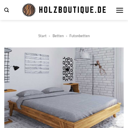
Zum
Inhalt
springen
Start
»
Betten
»
Futonbetten