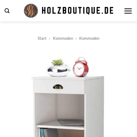
Zum
Inhalt
springen
Start
»
Kommoden
»
Kommoden