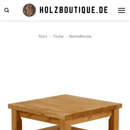
Zum
Inhalt
springen
Start
»
Tische
»
Beistelltische