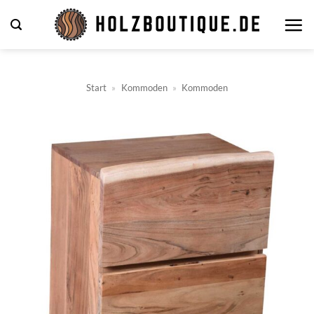
Zum
Inhalt
springen
Start
»
Kommoden
»
Kommoden