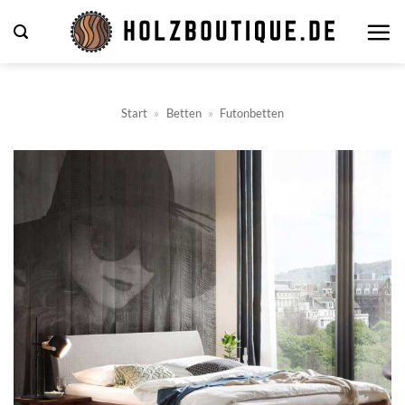
Zum
Inhalt
springen
Start
»
Betten
»
Futonbetten