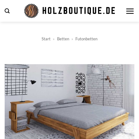
Zum
Inhalt
springen
Start
»
Betten
»
Futonbetten