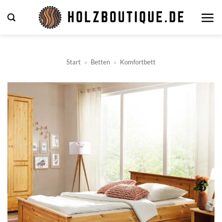
Zum
Inhalt
springen
Start
»
Betten
»
Komfortbett