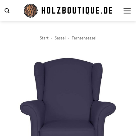
Zum
Inhalt
springen
Start
»
Sessel
»
Fernsehsessel