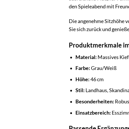
den Spieleabend mit Freun
Die angenehme Sitzhöhe vo
Sie sich zurück und genieße
Produktmerkmale im
Material:
Massives Kief
Farbe:
Grau/Weiß
Höhe:
46 cm
Stil:
Landhaus, Skandin
Besonderheiten:
Robust
Einsatzbereich:
Esszimm
Passende Ergänzunge