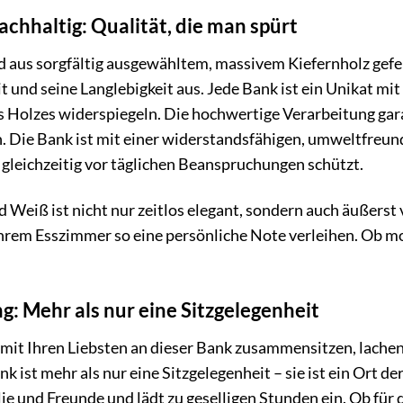
chhaltig: Qualität, die man spürt
us sorgfältig ausgewähltem, massivem Kiefernholz geferti
t und seine Langlebigkeit aus. Jede Bank ist ein Unikat mi
s Holzes widerspiegeln. Die hochwertige Verarbeitung garan
 Die Bank ist mit einer widerstandsfähigen, umweltfreund
gleichzeitig vor täglichen Beanspruchungen schützt.
 Weiß ist nicht nur zeitlos elegant, sondern auch äußerst 
rem Esszimmer so eine persönliche Note verleihen. Ob mod
g: Mehr als nur eine Sitzgelegenheit
Sie mit Ihren Liebsten an dieser Bank zusammensitzen, lach
ist mehr als nur eine Sitzgelegenheit – sie ist ein Ort d
ie und Freunde und lädt zu geselligen Stunden ein. Ob für 