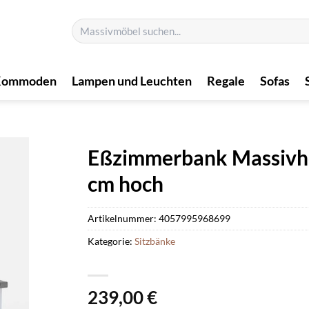
Suchen
nach:
Kommoden
Lampen und Leuchten
Regale
Sofas
Eßzimmerbank Massivhol
cm hoch
Artikelnummer:
4057995968699
Kategorie:
Sitzbänke
239,00
€