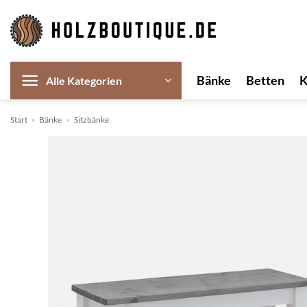
Zum
Inhalt
springen
Bänke
Betten
Alle Kategorien
Start
»
Bänke
»
Sitzbänke