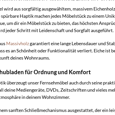
 wird aus sorgfältig ausgewähltem, massivem Eichenholz g
 spürbare Haptik machen jedes Möbelstück zu einem Unik
eue, um dir ein Möbelstück zu bieten, das höchsten Ansprü
 jeder Schritt mit Leidenschaft und Sorgfalt ausgeführt.
aus
Massivholz
garantiert eine lange Lebensdauer und Stabi
s es an Schönheit oder Funktionalität verliert. Eiche ist 
Zukunft deines Wohnraums.
Schubladen für Ordnung und Komfort
tik überzeugt unser Fernsehmöbel auch durch seine prakti
all deine Mediengeräte, DVDs, Zeitschriften und vieles m
 Atmosphäre in deinem Wohnzimmer.
nem sanften Schließmechanismus ausgestattet, der ein lei