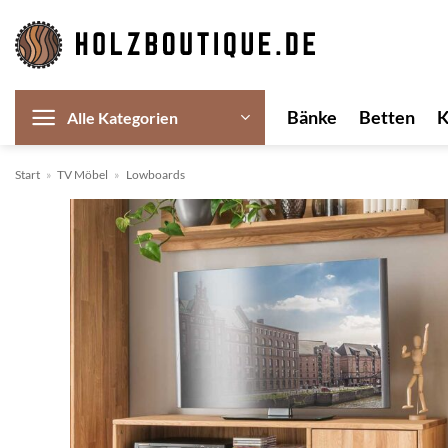
Zum
Inhalt
springen
Bänke
Betten
Alle Kategorien
Start
»
TV Möbel
»
Lowboards