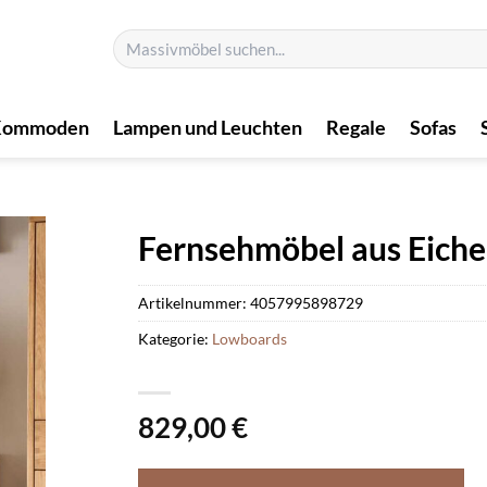
Suchen
nach:
Kommoden
Lampen und Leuchten
Regale
Sofas
Fernsehmöbel aus Eiche
Artikelnummer:
4057995898729
Kategorie:
Lowboards
829,00
€