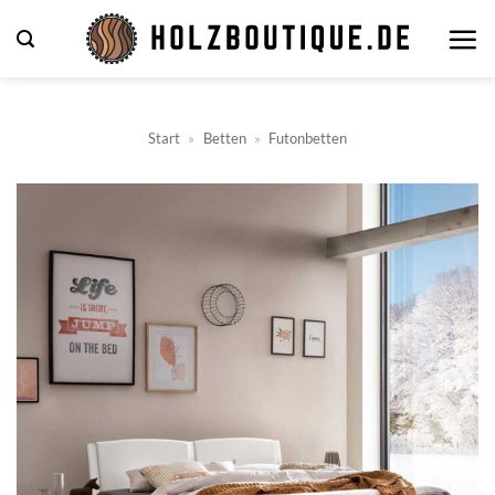
Zum
Inhalt
springen
Start
»
Betten
»
Futonbetten