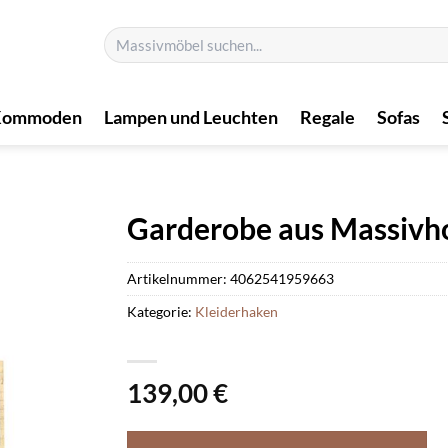
Suchen
nach:
Kommoden
Lampen und Leuchten
Regale
Sofas
Garderobe aus Massivho
Artikelnummer:
4062541959663
Kategorie:
Kleiderhaken
139,00
€