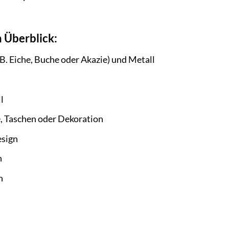
 Überblick:
.B. Eiche, Buche oder Akazie) und Metall
l
, Taschen oder Dekoration
esign
n
n