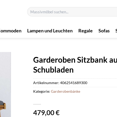
Suchen
nach:
Kommoden
Lampen und Leuchten
Regale
Sofas
Garderoben Sitzbank au
Schubladen
Artikelnummer:
4062541689300
Kategorie:
Garderobenbänke
479,00
€