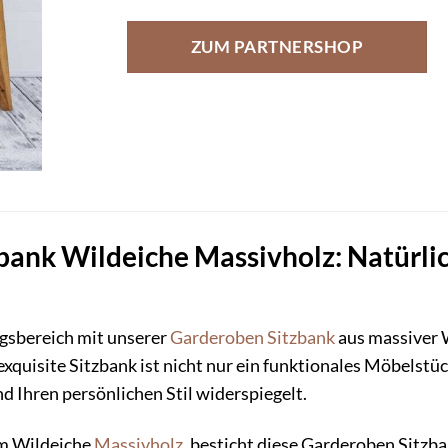
ZUM PARTNERSHOP
ank Wildeiche Massivholz: Natürlic
ngsbereich mit unserer
Garderoben
Sitzbank
aus massiver 
exquisite Sitzbank ist nicht nur ein funktionales Möbelstü
 Ihren persönlichen Stil widerspiegelt.
em Wildeiche
Massivholz
, besticht diese Garderoben Sitzba