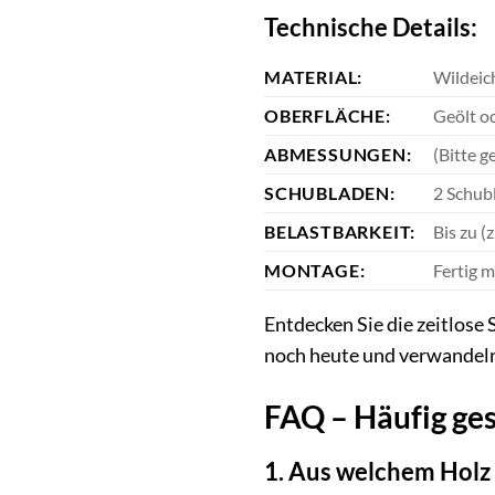
Technische Details:
MATERIAL:
Wildeic
OBERFLÄCHE:
Geölt od
ABMESSUNGEN:
(Bitte g
SCHUBLADEN:
2 Schubl
BELASTBARKEIT:
Bis zu (
MONTAGE:
Fertig m
Entdecken Sie die zeitlose
noch heute und verwandeln 
FAQ – Häufig ges
1. Aus welchem Holz 