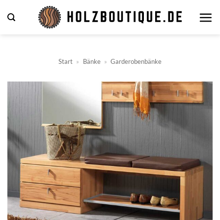
Zum
Inhalt
springen
Start
»
Bänke
»
Garderobenbänke