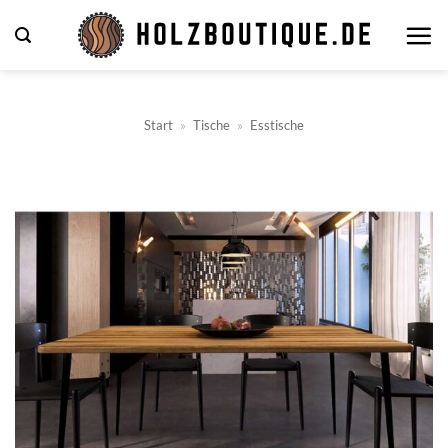
Zum
Inhalt
springen
Start
»
Tische
»
Esstische