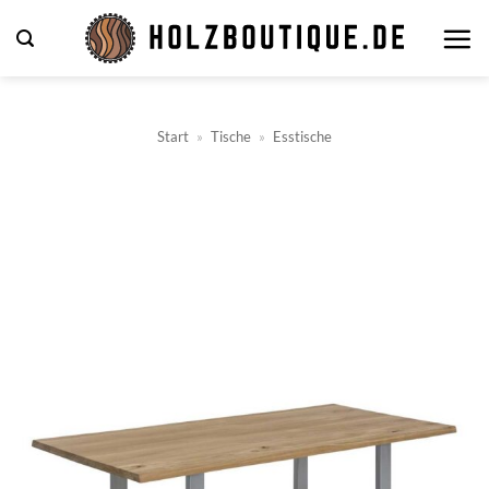
Zum
Inhalt
springen
Start
»
Tische
»
Esstische