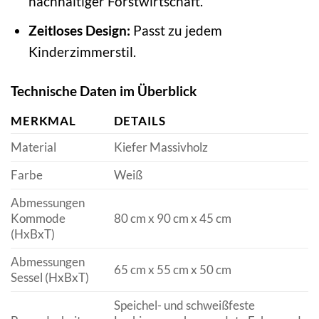
nachhaltiger Forstwirtschaft.
Zeitloses Design:
Passt zu jedem
Kinderzimmerstil.
Technische Daten im Überblick
MERKMAL
DETAILS
Material
Kiefer Massivholz
Farbe
Weiß
Abmessungen
Kommode
80 cm x 90 cm x 45 cm
(HxBxT)
Abmessungen
65 cm x 55 cm x 50 cm
Sessel (HxBxT)
Speichel- und schweißfeste