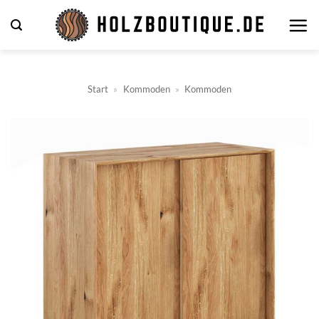
Zum
Inhalt
springen
Start
»
Kommoden
»
Kommoden