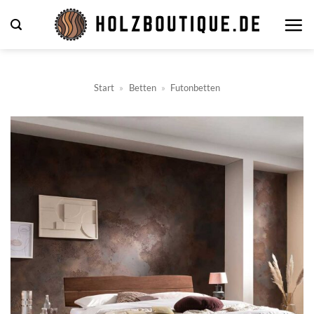
Zum
Inhalt
springen
Start
»
Betten
»
Futonbetten