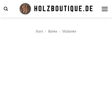
Zum
Inhalt
springen
Start
»
Bänke
»
Sitzbänke