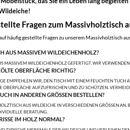
n Möbelstück, das Sie ein Leben lang begleiten 
 Wildeiche!
tellte Fragen zum Massivholztisch 
auf häufig gestellte Fragen zu unserem Massivholztisch au
ICH AUS MASSIVEM WILDEICHENHOLZ?
% AUS MASSIVEM WILDEICHENHOLZ GEFERTIGT. WIR VERWENDE
EÖLTE OBERFLÄCHE RICHTIG?
GE EMPFEHLEN WIR, DEN TISCH MIT EINEM FEUCHTEN TUCH ABZ
 OBERFLÄCHE AUFZUFRISCHEN UND ZU SCHÜTZEN. VERMEIDEN
AUCH IN ANDEREN GRÖSSEN BESTELLEN?
HOLZTISCH AUS WILDEICHE IN VERSCHIEDENEN GRÖSSEN AN. B
DIVIDUELLE BERATUNG.
RISSE IM HOLZ NORMAL?
IND TYPISCHE MERKMALE DER WILDEICHE UND VERLEIHEN DEM 