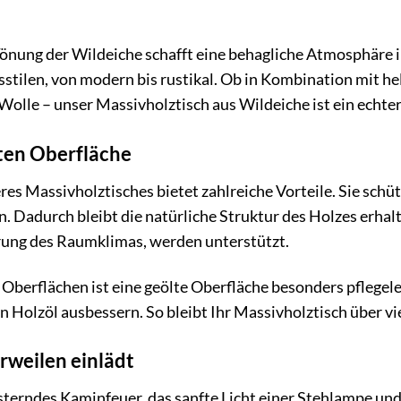
önung der Wildeiche schafft eine behagliche Atmosphäre 
stilen, von modern bis rustikal. Ob in Kombination mit hel
Wolle – unser Massivholztisch aus Wildeiche ist ein echter
lten Oberfläche
es Massivholztisches bietet zahlreiche Vorteile. Sie schüt
n. Dadurch bleibt die natürliche Struktur des Holzes erhal
erung des Raumklimas, werden unterstützt.
Oberflächen ist eine geölte Oberfläche besonders pflegelei
en Holzöl ausbessern. So bleibt Ihr Massivholztisch über v
erweilen einlädt
nisterndes Kaminfeuer, das sanfte Licht einer Stehlampe un