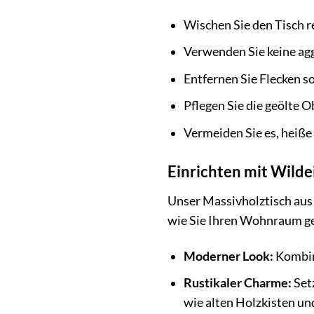
Wischen Sie den Tisch r
Verwenden Sie keine agg
Entfernen Sie Flecken s
Pflegen Sie die geölte 
Vermeiden Sie es, heiße 
Einrichten mit Wilde
Unser Massivholztisch aus 
wie Sie Ihren Wohnraum ge
Moderner Look:
Kombini
Rustikaler Charme:
Setz
wie alten Holzkisten u