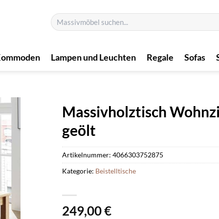
Suchen
nach:
Kommoden
Lampen und Leuchten
Regale
Sofas
Massivholztisch Wohnz
geölt
Artikelnummer:
4066303752875
Kategorie:
Beistelltische
249,00
€