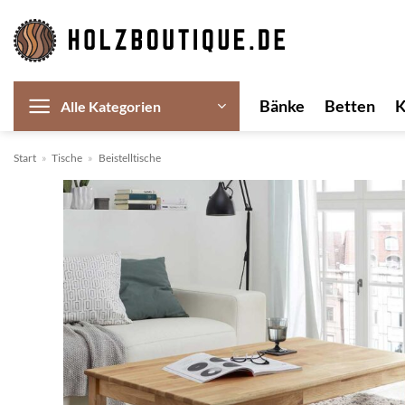
Zum
Inhalt
springen
Bänke
Betten
Alle Kategorien
Start
»
Tische
»
Beistelltische