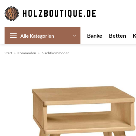
Zum
Inhalt
springen
Bänke
Betten
Alle Kategorien
Start
»
Kommoden
»
Nachtkommoden