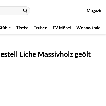
Magazin
Stühle
Tische
Truhen
TV Möbel
Wohnwände
estell Eiche Massivholz geölt