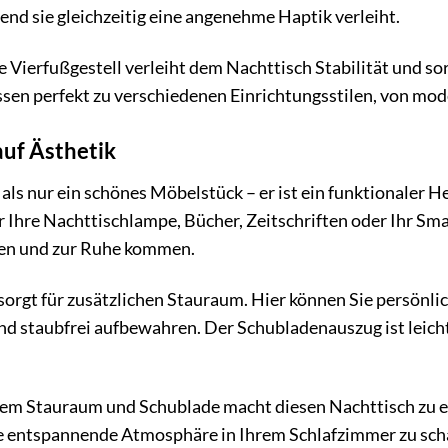
end sie gleichzeitig eine angenehme Haptik verleiht.
e Vierfußgestell verleiht dem Nachttisch Stabilität und so
en perfekt zu verschiedenen Einrichtungsstilen, von moder
 auf Ästhetik
 als nur ein schönes Möbelstück – er ist ein funktionaler 
r Ihre Nachttischlampe, Bücher, Zeitschriften oder Ihr Sma
nen und zur Ruhe kommen.
orgt für zusätzlichen Stauraum. Hier können Sie persönli
d staubfrei aufbewahren. Der Schubladenauszug ist leich
em Stauraum und Schublade macht diesen Nachttisch zu ei
e entspannende Atmosphäre in Ihrem Schlafzimmer zu sch