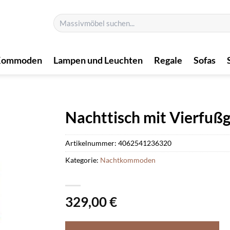
Suchen
nach:
Kommoden
Lampen und Leuchten
Regale
Sofas
Nachttisch mit Vierfußg
Artikelnummer:
4062541236320
Kategorie:
Nachtkommoden
329,00
€