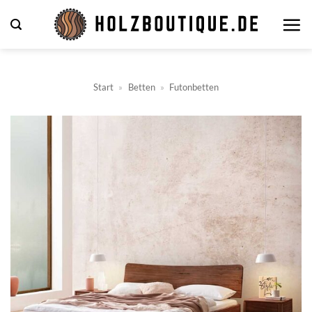
Zum
Inhalt
springen
Start
»
Betten
»
Futonbetten