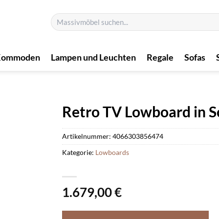
Suchen
nach:
Kommoden
Lampen und Leuchten
Regale
Sofas
Retro TV Lowboard in S
Artikelnummer:
4066303856474
Kategorie:
Lowboards
1.679,00
€