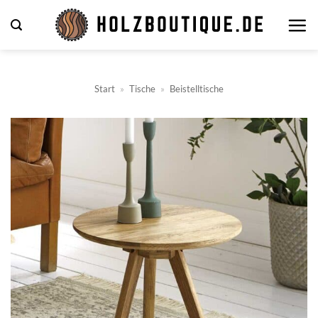
Zum
Inhalt
springen
Start
»
Tische
»
Beistelltische