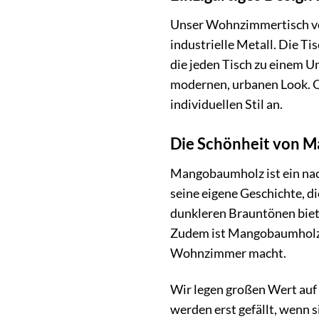
Unser Wohnzimmertisch ver
industrielle Metall. Die T
die jeden Tisch zu einem Un
modernen, urbanen Look. Ob
individuellen Stil an.
Die Schönheit von 
Mangobaumholz ist ein nac
seine eigene Geschichte, d
dunkleren Brauntönen biet
Zudem ist Mangobaumholz b
Wohnzimmer macht.
Wir legen großen Wert auf
werden erst gefällt, wenn 