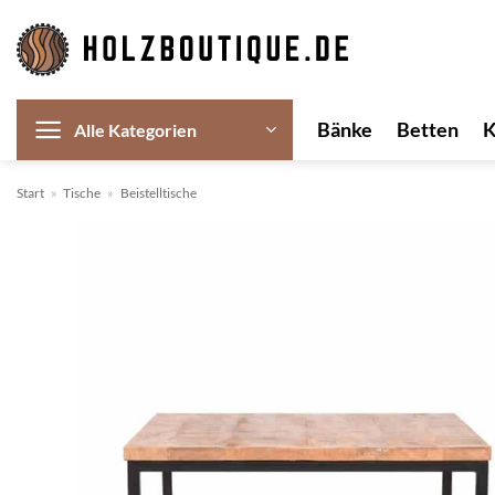
Zum
Inhalt
springen
Bänke
Betten
Alle Kategorien
Start
»
Tische
»
Beistelltische