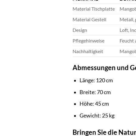
Material Tischplatte
Mangob
Material Gestell
Metall,
Design
Loft, In
Pflegehinweise
Feucht 
Nachhaltigkeit
Mangob
Abmessungen und Gew
Länge: 120 cm
Breite: 70 cm
Höhe: 45 cm
Gewicht: 25 kg
Bringen Sie die Natur