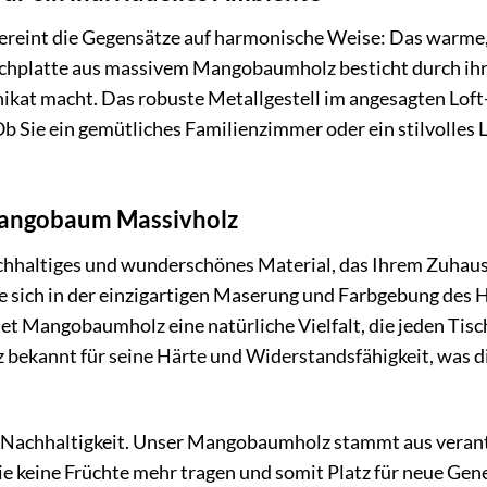
eint die Gegensätze auf harmonische Weise: Das warme, 
ischplatte aus massivem Mangobaumholz besticht durch ihre
ikat macht. Das robuste Metallgestell im angesagten Loft-S
 Sie ein gemütliches Familienzimmer oder ein stilvolles L
Mangobaum Massivholz
hhaltiges und wunderschönes Material, das Ihrem Zuhaus
ie sich in der einzigartigen Maserung und Farbgebung des H
et Mangobaumholz eine natürliche Vielfalt, die jeden Tis
ekannt für seine Härte und Widerstandsfähigkeit, was die
 Nachhaltigkeit. Unser Mangobaumholz stammt aus veran
sie keine Früchte mehr tragen und somit Platz für neue Gen