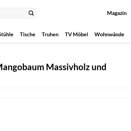
Magazin
Stühle
Tische
Truhen
TV Möbel
Wohnwände
Mangobaum Massivholz und