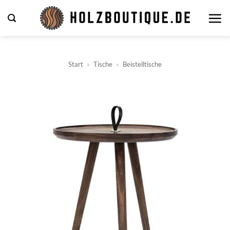
Zum
Inhalt
springen
Start
»
Tische
»
Beistelltische