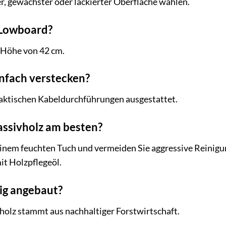
r, gewachster oder lackierter Oberfläche wählen.
-Lowboard?
 Höhe von 42 cm.
infach verstecken?
raktischen Kabeldurchführungen ausgestattet.
assivholz am besten?
einem feuchten Tuch und vermeiden Sie aggressive Reinigu
t Holzpflegeöl.
tig angebaut?
holz stammt aus nachhaltiger Forstwirtschaft.