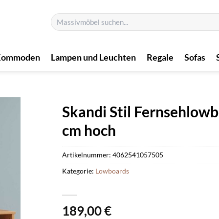
Suchen
nach:
Kommoden
Lampen und Leuchten
Regale
Sofas
Skandi Stil Fernsehlowb
cm hoch
Artikelnummer:
4062541057505
Kategorie:
Lowboards
189,00
€