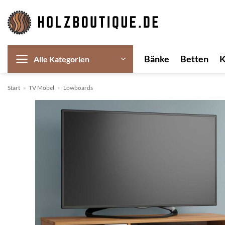
Zum
Inhalt
springen
Bänke
Betten
Alle Kategorien
Start
»
TV Möbel
»
Lowboards