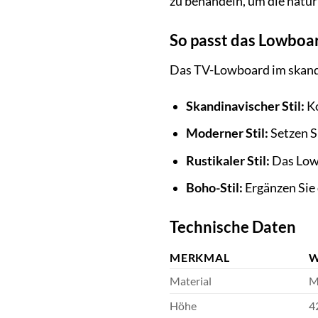
zu behandeln, um die natür
So passt das Lowboar
Das TV-Lowboard im skandina
Skandinavischer Stil:
Ko
Moderner Stil:
Setzen S
Rustikaler Stil:
Das Lowb
Boho-Stil:
Ergänzen Sie 
Technische Daten
MERKMAL
W
Material
M
Höhe
4