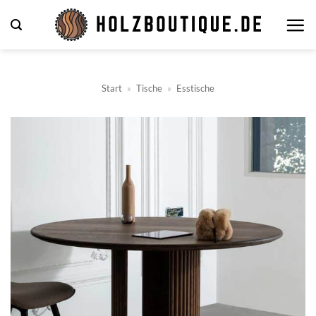
Zum
Inhalt
springen
Start
»
Tische
»
Esstische