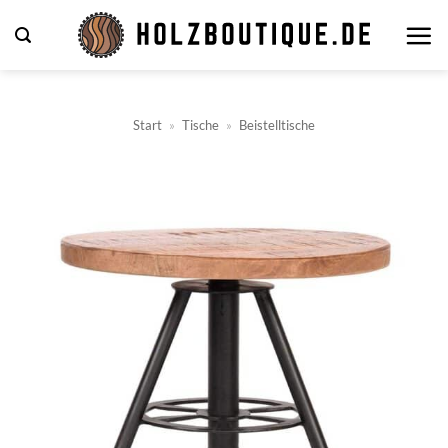
Zum
Inhalt
springen
Start
»
Tische
»
Beistelltische