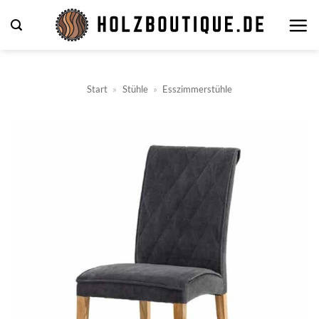
Zum
Inhalt
springen
Start
»
Stühle
»
Esszimmerstühle