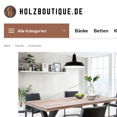
Zum
Inhalt
springen
Bänke
Betten
Alle Kategorien
Start
»
Tische
»
Esstische