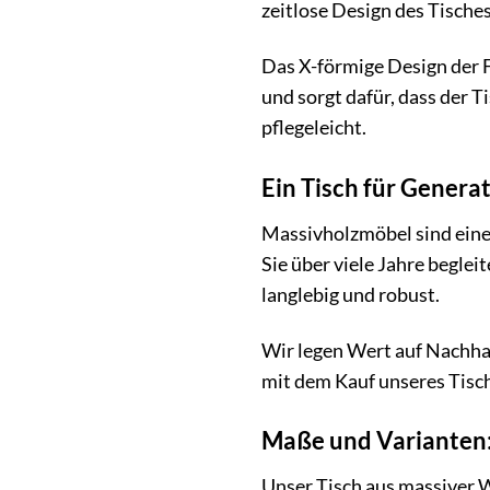
zeitlose Design des Tisches
Das X-förmige Design der F
und sorgt dafür, dass der T
pflegeleicht.
Ein Tisch für Genera
Massivholzmöbel sind eine I
Sie über viele Jahre begle
langlebig und robust.
Wir legen Wert auf Nachhal
mit dem Kauf unseres Tisch
Maße und Varianten: 
Unser Tisch aus massiver W