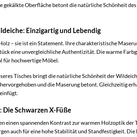
e gekälkte Oberfläche betont die natürliche Schönheit des 
ldeiche: Einzigartig und Lebendig
 Holz – sie ist ein Statement. Ihre charakteristische Mase
tück eine unvergleichliche Authentizität. Die warme Far
al für hochwertige Möbel.
seres Tisches bringt die natürliche Schönheit der Wildeic
hervorgehoben und die Maserung betont. Gleichzeitig erhält
einfügt.
n: Die Schwarzen X-Füße
n einen spannenden Kontrast zur warmen Holzoptik der Tis
en auch für eine hohe Stabilität und Standfestigkeit. Die 