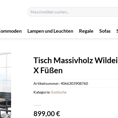
Suchen
nach:
Kommoden
Lampen und Leuchten
Regale
Sofas
Tisch Massivholz Wildei
X Füßen
Artikelnummer:
4066303908760
Kategorie:
Esstische
899,00
€