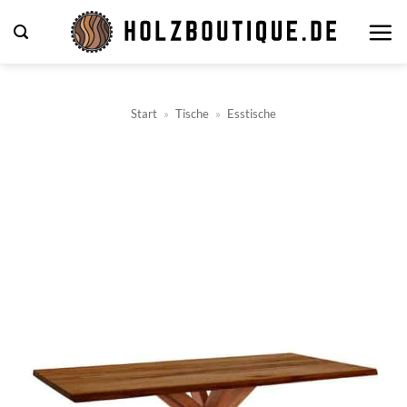
Zum
Inhalt
springen
Start
»
Tische
»
Esstische