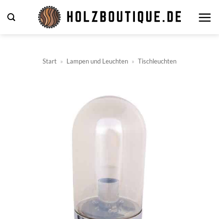
Zum
Inhalt
springen
Start
»
Lampen und Leuchten
»
Tischleuchten