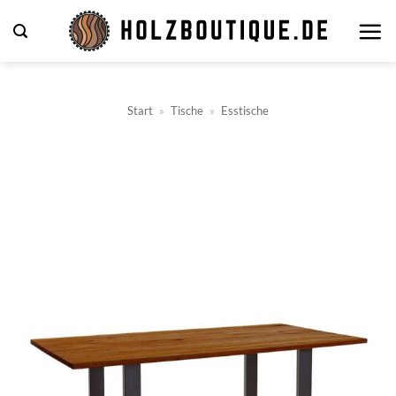
Zum
Inhalt
springen
Start
»
Tische
»
Esstische