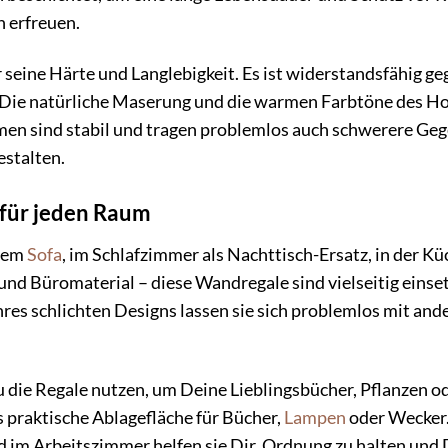
 erfreuen.
 seine Härte und Langlebigkeit. Es ist widerstandsfähig g
 Die natürliche Maserung und die warmen Farbtöne des Hol
en sind stabil und tragen problemlos auch schwerere Geg
estalten.
r für jeden Raum
dem
Sofa
, im Schlafzimmer als Nachttisch-Ersatz, in der 
und Büromaterial – diese Wandregale sind vielseitig eins
ihres schlichten Designs lassen sie sich problemlos mit a
ie Regale nutzen, um Deine Lieblingsbücher, Pflanzen od
s praktische Ablagefläche für Bücher,
Lampen
oder Wecker.
 im Arbeitszimmer helfen sie Dir, Ordnung zu halten und D