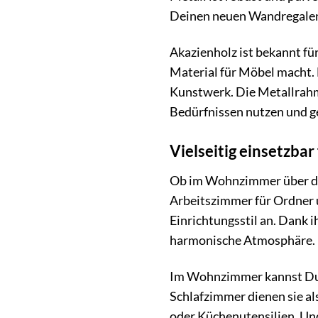
Deinen neuen Wandregalen
Akazienholz ist bekannt für
Material für Möbel macht.
Kunstwerk. Die Metallrahm
Bedürfnissen nutzen und g
Vielseitig einsetzba
Ob im Wohnzimmer über 
Arbeitszimmer für Ordner 
Einrichtungsstil an. Dank 
harmonische Atmosphäre.
Im Wohnzimmer kannst Du d
Schlafzimmer dienen sie al
oder Küchenutensilien. Und