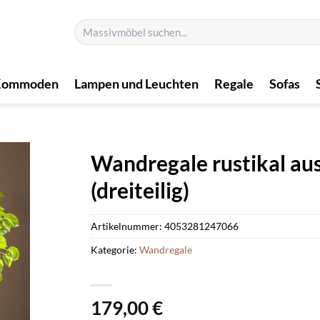
Suchen
nach:
Kommoden
Lampen und Leuchten
Regale
Sofas
Wandregale rustikal au
(dreiteilig)
Artikelnummer:
4053281247066
Kategorie:
Wandregale
179,00
€