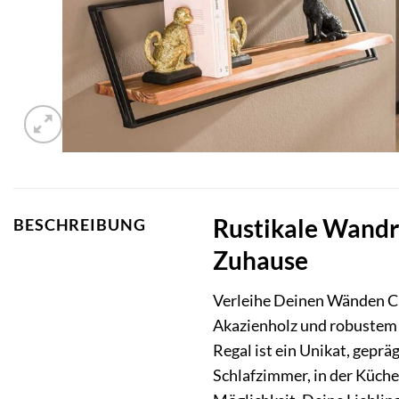
Rustikale Wandre
BESCHREIBUNG
Zuhause
Verleihe Deinen Wänden Ch
Akazienholz und robustem 
Regal ist ein Unikat, gepr
Schlafzimmer, in der Küch