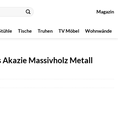
Magazin
Stühle
Tische
Truhen
TV Möbel
Wohnwände
s Akazie Massivholz Metall