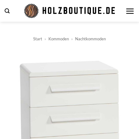
Zum
Inhalt
springen
Start
»
Kommoden
»
Nachtkommoden