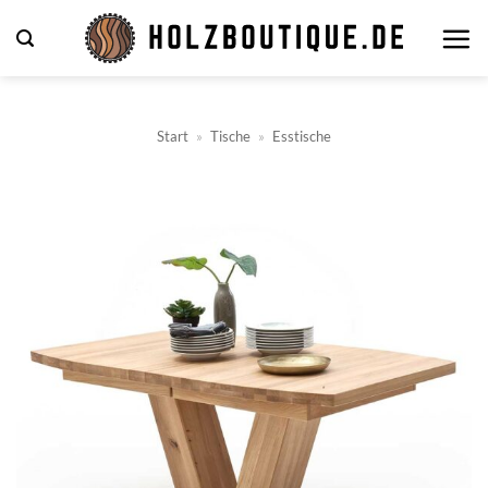
Zum
Inhalt
springen
Start
»
Tische
»
Esstische