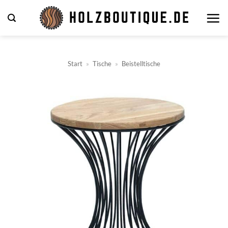
Zum
Inhalt
springen
Start
»
Tische
»
Beistelltische