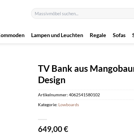
Suchen
nach:
Kommoden
Lampen und Leuchten
Regale
Sofas
TV Bank aus Mangobaum
Design
Artikelnummer:
4062541580102
Kategorie:
Lowboards
649,00
€