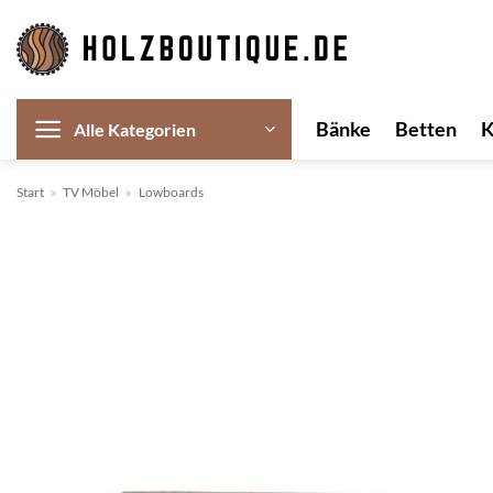
Zum
Inhalt
springen
Bänke
Betten
Alle Kategorien
Start
»
TV Möbel
»
Lowboards