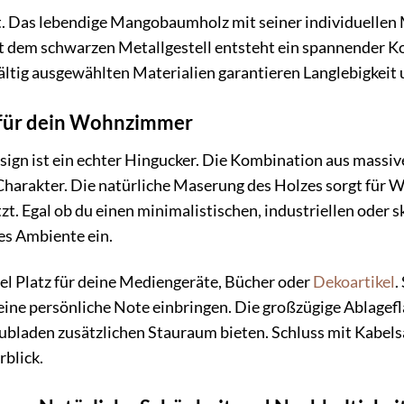
at. Das lebendige Mangobaumholz mit seiner individuellen
 dem schwarzen Metallgestell entsteht ein spannender Kont
ältig ausgewählten Materialien garantieren Langlebigkeit
n für dein Wohnzimmer
sign ist ein echter Hingucker. Die Kombination aus mass
harakter. Die natürliche Maserung des Holzes sorgt für 
t. Egal ob du einen minimalistischen, industriellen oder
des Ambiente ein.
iel Platz für deine Mediengeräte, Bücher oder
Dekoartikel
.
ne persönliche Note einbringen. Die großzügige Ablageflä
ubladen zusätzlichen Stauraum bieten. Schluss mit Kabels
blick.