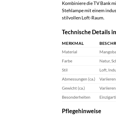
Kombiniere die TV Bank mi
Stehlampe mit einem indus
stilvollen Loft-Raum.
Technische Details i
MERKMAL
BESCH
Material
Mangob
Farbe
Natur, S
Stil
Loft, Indu
Abmessungen (ca.)
Variieren
Gewicht (ca.)
Variieren
Besonderheiten
Einzigart
Pflegehinweise