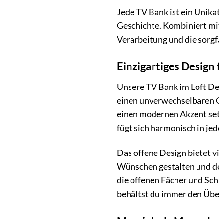
Jede TV Bank ist ein Unik
Geschichte. Kombiniert mit
Verarbeitung und die sorgf
Einzigartiges Desig
Unsere TV Bank im Loft De
einen unverwechselbaren C
einen modernen Akzent setz
fügt sich harmonisch in je
Das offene Design bietet v
Wünschen gestalten und dei
die offenen Fächer und Sch
behältst du immer den Über